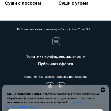
Суши с лососем
Суши с угрем
Работает на эффективном ядре
Foodpicásso
ver. 3.2
Политика конфиденциальности
Публичная оферта
Акции, скидки, кэшбэк − в нашем приложении!
Мы используем куки.
Пользуясь сайтом, вы даёте согласие на
обработку файлов cookie вашего браузера и использование
аналитических сервисов согласно нашей
политике
конфиденциальности
.