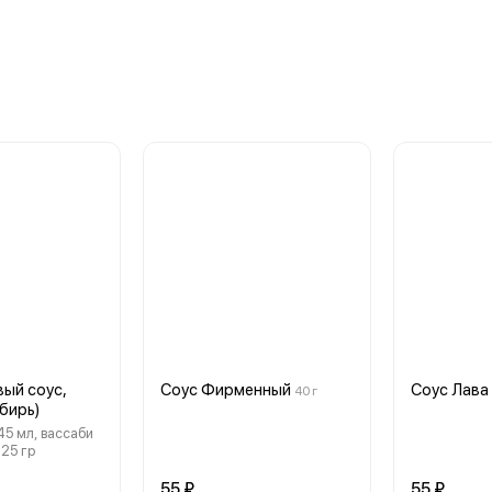
вый соус,
Соус Фирменный
Соус Лава
40 г
бирь)
45 мл, вассаби
 25 гр
55 ₽
55 ₽