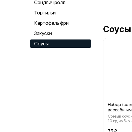
Сэндвич ролл
Тортильи
Картофель фри
Соусы
Закуски
Соусы
Набор (сое
вассаби, им
Соевый соус 
10 гр, имбирь
75 ₽