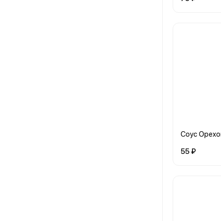
Соус Орех
55 ₽