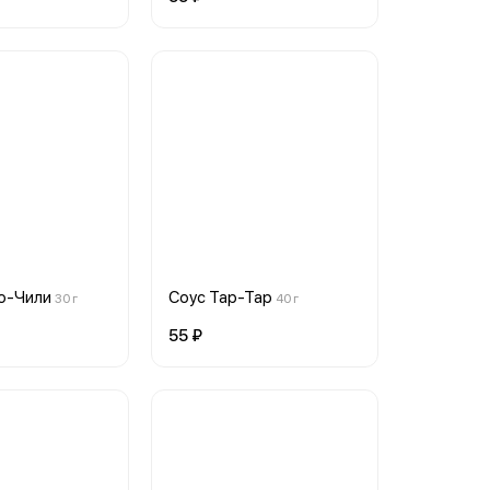
о-Чили
Соус Тар-Тар
30 г
40 г
55 ₽