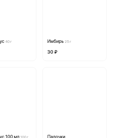
ус
Имбирь
40 г
25 г
30 ₽
ус 100 мл
Палочки
100 г