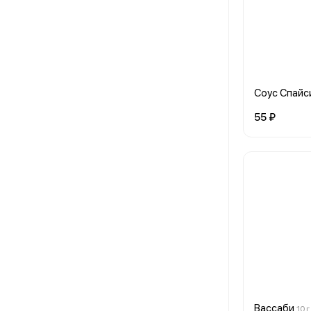
Соус Спайс
55 ₽
Вассаби
10 г