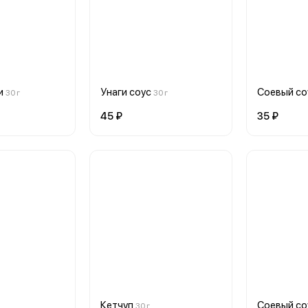
и
Унаги соус
Соевый со
30 г
30 г
45 ₽
35 ₽
Кетчуп
Соевый со
30 г