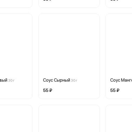
овый
Соус Сырный
Соус Манг
30 г
30 г
55 ₽
55 ₽