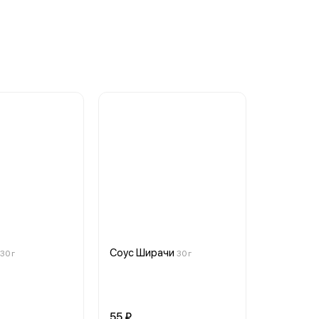
Соус Ширачи
30 г
30 г
55 ₽