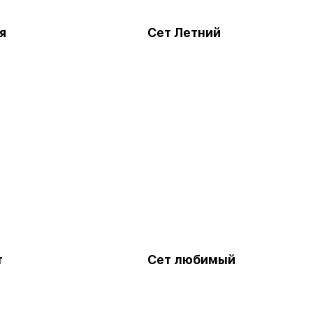
я
Сет Летний
т
Сет любимый