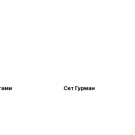
гами
Сет Гурман