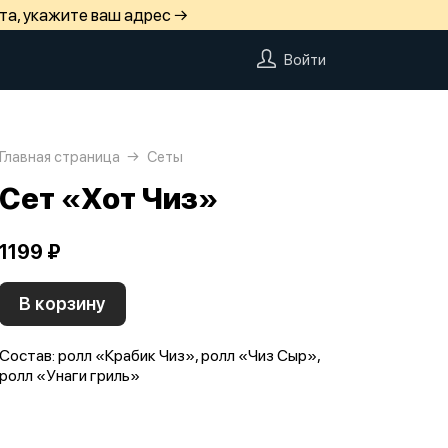
та, укажите ваш адрес →
Войти
Главная страница
Сеты
Сет «Хот Чиз»
1199 ₽
В корзину
Состав: ролл «Крабик Чиз», ролл «Чиз Сыр»,
ролл «Унаги гриль»