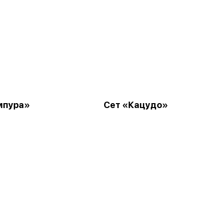
мпура»
Сет «Кацудо»