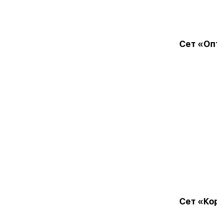
Сет «Оп
Сет «Ко