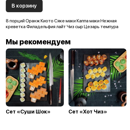
В корзину
8 порций Оранж Киото Сяке маки Каппа маки Нежная
креветка Филадельфия лайт Чиз сыр Цезарь темпура
Мы рекомендуем
Сет «Суши Шок»
Сет «Хот Чиз»