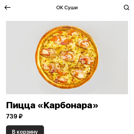
ОК Суши
Пицца «Карбонара»
739 ₽
В корзину