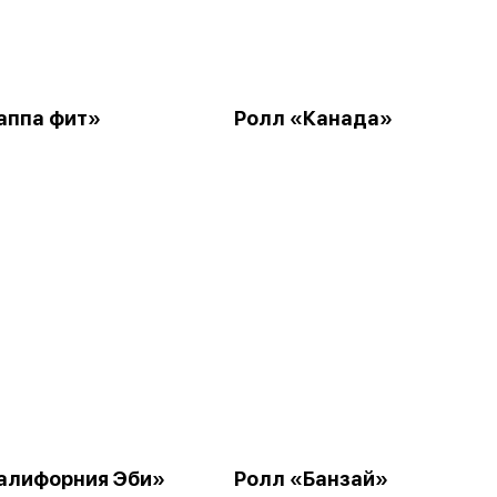
аппа фит»
Ролл «Канада»
алифорния Эби»
Ролл «Банзай»