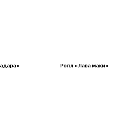
Мадара»
Ролл «Лава маки»