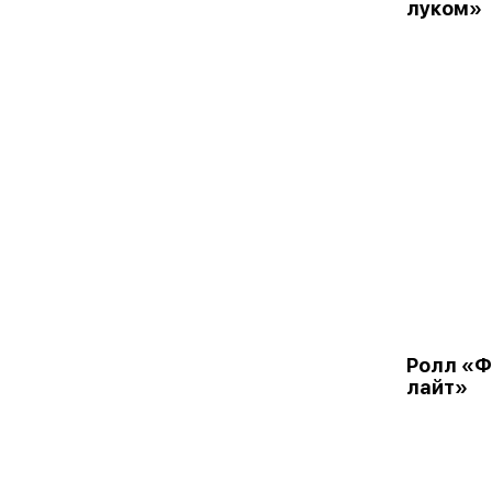
луком»
Ролл «
лайт»