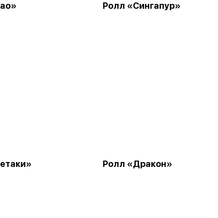
Мао»
Ролл «Сингапур»
етаки»
Ролл «Дракон»