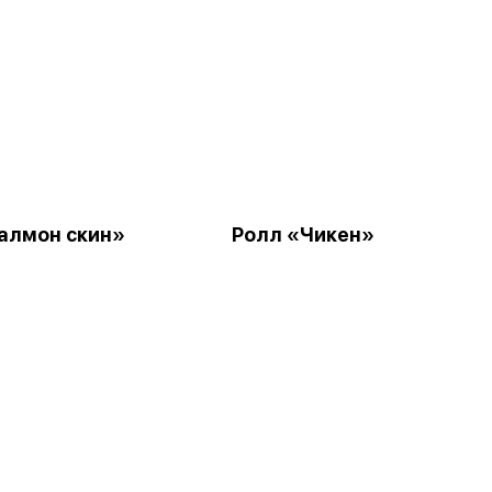
алмон скин»
Ролл «Чикен»