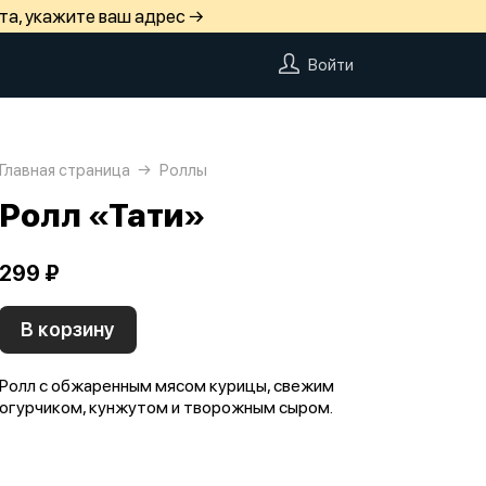
та, укажите ваш адрес →
Войти
Главная страница
Роллы
Ролл «Тати»
299 ₽
В корзину
Ролл с обжаренным мясом курицы, свежим
огурчиком, кунжутом и творожным сыром.