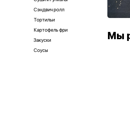
Сэндвич ролл
Тортильи
Картофель фри
Мы 
Закуски
Соусы