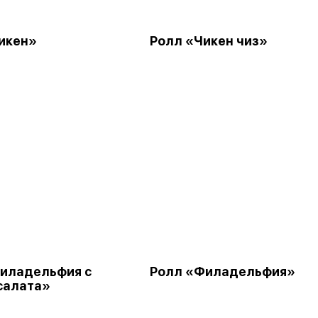
икен»
Ролл «Чикен чиз»
иладельфия с
Ролл «Филадельфия»
салата»