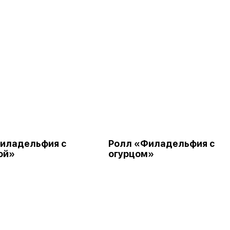
иладельфия с
Ролл «Филадельфия с
ой»
огурцом»