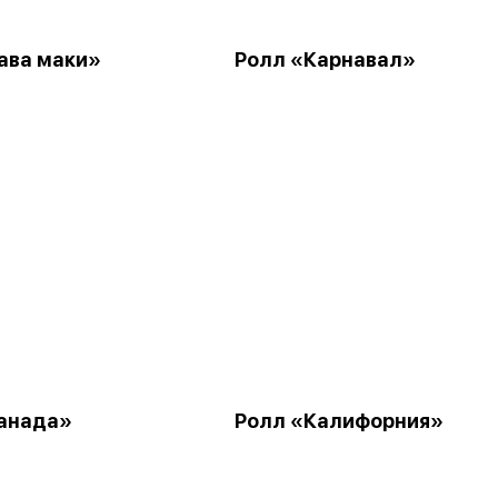
ава маки»
Ролл «Карнавал»
анада»
Ролл «Калифорния»