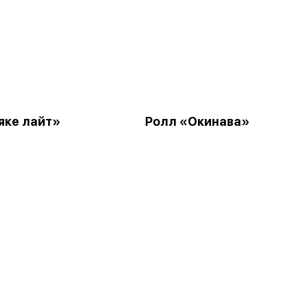
яке лайт»
Ролл «Окинава»