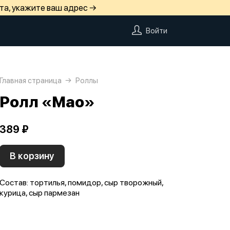
та, укажите ваш адрес →
Войти
Главная страница
Роллы
Ролл «Мао»
389 ₽
В корзину
Состав: тортилья, помидор, сыр творожный,
курица, сыр пармезан