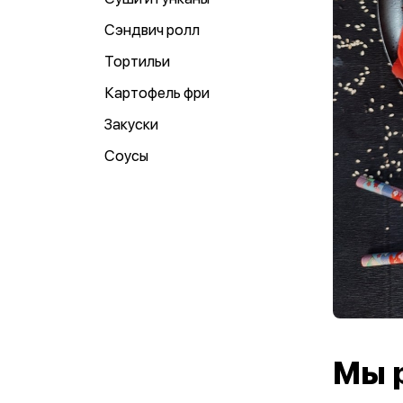
Сэндвич ролл
Тортильи
Картофель фри
Закуски
Соусы
Мы 